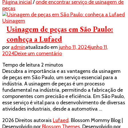
Página inicial
/
onde encontrar serviço de usinagem de
peças
Usinagem
Usinagem de peças em São Paulo:
conheça a Lufaed
por
admin
atualizado em
junho 11, 2024
junho 11,
em
2024
Deixe um comentário
Usinagem
Tempo de leitura
2
minutos
de
Descubra a importância e as vantagens da usinagem
peças
de peças em São Paulo, um serviço essencial para a
em
indústria. A usinagem de peças é um processo
São
fundamental na indústria, permitindo a fabricação de
Paulo:
componentes com precisão e eficiência. Em São Paulo,
conheça
esse serviço é vital para o desenvolvimento de diversas
a
atividades industriais, desde a automotiva …
Lufaed
2026 Direitos autorais
Lufaed
.
Blossom Mommy Blog |
Desenvolvido por
Blossom Themes
. Desenvolvido por