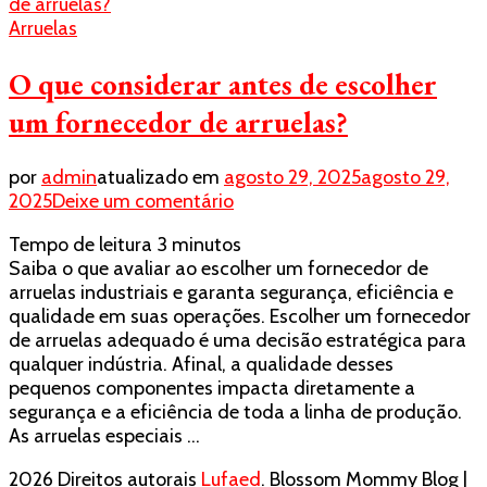
Arruelas
O que considerar antes de escolher
um fornecedor de arruelas?
por
admin
atualizado em
agosto 29, 2025
agosto 29,
em
2025
Deixe um comentário
O
Tempo de leitura
3
minutos
que
Saiba o que avaliar ao escolher um fornecedor de
considerar
arruelas industriais e garanta segurança, eficiência e
antes
qualidade em suas operações. Escolher um fornecedor
de
de arruelas adequado é uma decisão estratégica para
escolher
qualquer indústria. Afinal, a qualidade desses
um
pequenos componentes impacta diretamente a
fornecedor
segurança e a eficiência de toda a linha de produção.
de
As arruelas especiais …
arruelas?
2026 Direitos autorais
Lufaed
.
Blossom Mommy Blog |