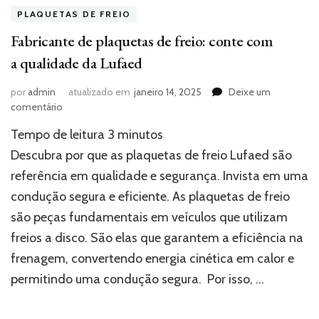
PLAQUETAS DE FREIO
Fabricante de plaquetas de freio: conte com
a qualidade da Lufaed
por
admin
atualizado em
janeiro 14, 2025
Deixe um
em
comentário
Fabricante
Tempo de leitura
3
minutos
de
plaquetas
Descubra por que as plaquetas de freio Lufaed são
de
referência em qualidade e segurança. Invista em uma
freio:
condução segura e eficiente. As plaquetas de freio
conte
com
são peças fundamentais em veículos que utilizam
a
freios a disco. São elas que garantem a eficiência na
qualidade
da
frenagem, convertendo energia cinética em calor e
Lufaed
permitindo uma condução segura. Por isso, …