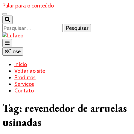
Pular para o conteúdo
Pesquisar
por:
Blog- Lufaed
Close
Lufaed
Início
Voltar ao site
Produtos
Serviços
Contato
Tag:
revendedor de arruelas
usinadas