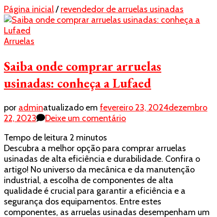
Página inicial
/
revendedor de arruelas usinadas
Arruelas
Saiba onde comprar arruelas
usinadas: conheça a Lufaed
por
admin
atualizado em
fevereiro 23, 2024
dezembro
em
22, 2023
Deixe um comentário
Saiba
Tempo de leitura
2
minutos
onde
Descubra a melhor opção para comprar arruelas
comprar
usinadas de alta eficiência e durabilidade. Confira o
arruelas
artigo! No universo da mecânica e da manutenção
usinadas:
industrial, a escolha de componentes de alta
conheça
qualidade é crucial para garantir a eficiência e a
a
segurança dos equipamentos. Entre estes
Lufaed
componentes, as arruelas usinadas desempenham um