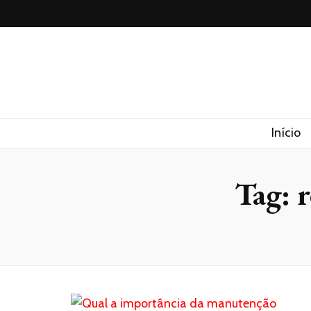
Lufaed
Blog- Lufaed
Início
Tag:
r