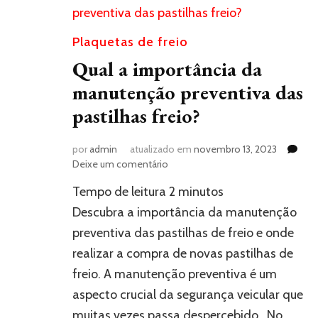
Plaquetas de freio
Qual a importância da
manutenção preventiva das
pastilhas freio?
por
admin
atualizado em
novembro 13, 2023
em
Deixe um comentário
Qual
Tempo de leitura
2
minutos
a
importância
Descubra a importância da manutenção
da
preventiva das pastilhas de freio e onde
manutenção
realizar a compra de novas pastilhas de
preventiva
das
freio. A manutenção preventiva é um
pastilhas
aspecto crucial da segurança veicular que
freio?
muitas vezes passa despercebido. No