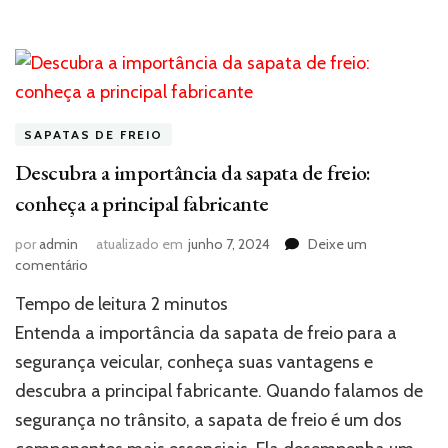
SAPATAS DE FREIO
Descubra a importância da sapata de freio:
conheça a principal fabricante
por
admin
atualizado em
junho 7, 2024
Deixe um
em
comentário
Descubra
Tempo de leitura
2
minutos
a
importância
Entenda a importância da sapata de freio para a
da
segurança veicular, conheça suas vantagens e
sapata
descubra a principal fabricante. Quando falamos de
de
freio:
segurança no trânsito, a sapata de freio é um dos
conheça