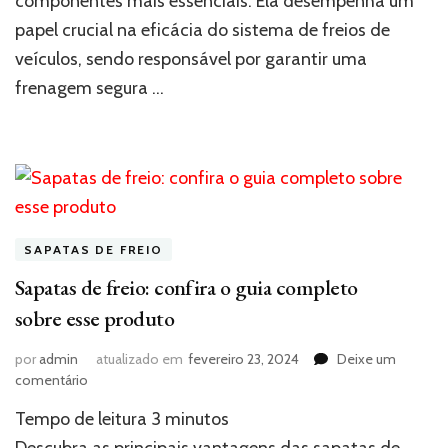
componentes mais essenciais. Ela desempenha um
a
principal
papel crucial na eficácia do sistema de freios de
fabricante
veículos, sendo responsável por garantir uma
frenagem segura …
SAPATAS DE FREIO
Sapatas de freio: confira o guia completo
sobre esse produto
por
admin
atualizado em
fevereiro 23, 2024
Deixe um
em
comentário
Sapatas
Tempo de leitura
3
minutos
de
freio: