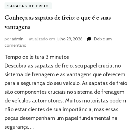
SAPATAS DE FREIO
Conheça as sapatas de freio: o que é e suas
vantagens
por
admin
atualizado em
julho 29, 2026
Deixe um
em
comentário
Conheça
Tempo de leitura
3
minutos
as
sapatas
Descubra as sapatas de freio, seu papel crucial no
de
sistema de frenagem e as vantagens que oferecem
freio:
para a segurança do seu veículo. As sapatas de freio
o
que
são componentes cruciais no sistema de frenagem
é
de veículos automotores. Muitos motoristas podem
e
suas
não estar cientes de sua importância, mas essas
vantagens
peças desempenham um papel fundamental na
segurança …