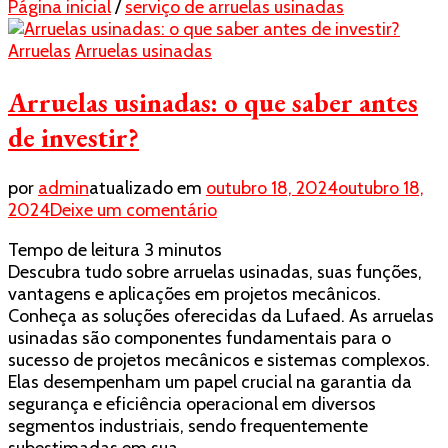
Página inicial
/
serviço de arruelas usinadas
Arruelas
Arruelas usinadas
Arruelas usinadas: o que saber antes
de investir?
por
admin
atualizado em
outubro 18, 2024
outubro 18,
em
2024
Deixe um comentário
Arruelas
Tempo de leitura
3
minutos
usinadas:
Descubra tudo sobre arruelas usinadas, suas funções,
o
vantagens e aplicações em projetos mecânicos.
que
Conheça as soluções oferecidas da Lufaed. As arruelas
saber
usinadas são componentes fundamentais para o
antes
sucesso de projetos mecânicos e sistemas complexos.
de
Elas desempenham um papel crucial na garantia da
investir?
segurança e eficiência operacional em diversos
segmentos industriais, sendo frequentemente