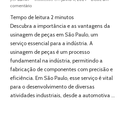
em
comentário
Usinagem
Tempo de leitura
2
minutos
de
peças
Descubra a importância e as vantagens da
em
usinagem de peças em São Paulo, um
São
serviço essencial para a indústria. A
Paulo:
conheça
usinagem de peças é um processo
a
fundamental na indústria, permitindo a
Lufaed
fabricação de componentes com precisão e
eficiência. Em São Paulo, esse serviço é vital
para o desenvolvimento de diversas
atividades industriais, desde a automotiva …