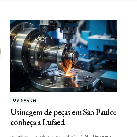
USINAGEM
Usinagem de peças em São Paulo:
conheça a Lufaed
por
admin
atualizado em
junho 11, 2024
Deixe um