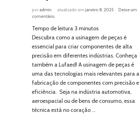
por
admin
atualizado em
janeiro 8, 2025
Deixe um
em
comentário
Serviço
Tempo de leitura
3
minutos
de
usinagem
Descubra como a usinagem de peças é
de
essencial para criar componentes de alta
peças:
precisão em diferentes indústrias. Conheça
tecnologia
para
também a Lufaed! A usinagem de peças é
a
uma das tecnologias mais relevantes para a
fabricação
de
fabricação de componentes com precisão e
componentes
eficiência. Seja na indústria automotiva,
diversos
aeroespacial ou de bens de consumo, essa
técnica está no coração …