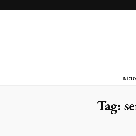
Lufaed
Blog- Lufaed
INÍCI
Tag:
se