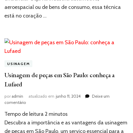
componentes
aeroespacial ou de bens de consumo, essa técnica
diversos
está no coração …
USINAGEM
Usinagem de peças em São Paulo: conheça a
Lufaed
por
admin
atualizado em
junho 11, 2024
Deixe um
em
comentário
Usinagem
Tempo de leitura
2
minutos
de
peças
Descubra a importância e as vantagens da usinagem
em
de peças em São Paulo, um serviço essencial para a