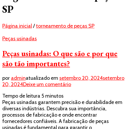
SP
Página inicial
/
torneamento de peças SP
Peças usinadas
Peças usinadas: O que são e por que
são tão importantes?
por
admin
atualizado em
setembro 20, 2024
setembro
em
20, 2024
Deixe um comentário
Peças
Tempo de leitura
5
minutos
usinadas:
Peças usinadas garantem precisão e durabilidade em
O
diversas indústrias. Descubra sua importância,
que
processos de fabricação e onde encontrar
são
fornecedores confiáveis. A fabricação de peças
e
usinadas é fundamental para garantir o
por