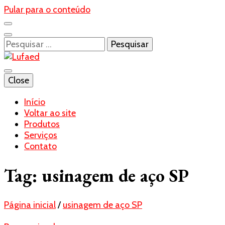
Pular para o conteúdo
Pesquisar
por:
Blog- Lufaed
Close
Lufaed
Início
Voltar ao site
Produtos
Serviços
Contato
Tag:
usinagem de aço SP
Página inicial
/
usinagem de aço SP