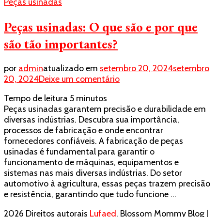
Peças usinadas
Peças usinadas: O que são e por que
são tão importantes?
por
admin
atualizado em
setembro 20, 2024
setembro
em
20, 2024
Deixe um comentário
Peças
Tempo de leitura
5
minutos
usinadas:
Peças usinadas garantem precisão e durabilidade em
O
diversas indústrias. Descubra sua importância,
que
processos de fabricação e onde encontrar
são
fornecedores confiáveis. A fabricação de peças
e
usinadas é fundamental para garantir o
por
funcionamento de máquinas, equipamentos e
que
sistemas nas mais diversas indústrias. Do setor
são
automotivo à agricultura, essas peças trazem precisão
tão
e resistência, garantindo que tudo funcione …
importantes?
2026 Direitos autorais
Lufaed
.
Blossom Mommy Blog |