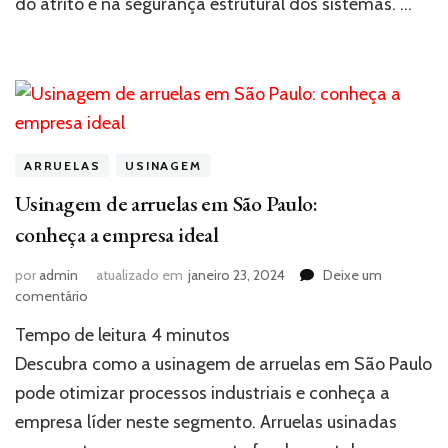
do atrito e na segurança estrutural dos sistemas. …
projetos
ARRUELAS
USINAGEM
Usinagem de arruelas em São Paulo:
conheça a empresa ideal
por
admin
atualizado em
janeiro 23, 2024
Deixe um
em
comentário
Usinagem
Tempo de leitura
4
minutos
de
arruelas
Descubra como a usinagem de arruelas em São Paulo
em
pode otimizar processos industriais e conheça a
São
empresa líder neste segmento. Arruelas usinadas
Paulo:
conheça