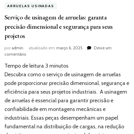
ARRUELAS USINADAS
Serviço de usinagem de arruelas: garanta
precisão dimensional e segurança para seus
projetos
por
admin
atualizado em
março 6, 2025
Deixe um
em
comentário
Serviço
Tempo de leitura
3
minutos
de
usinagem
Descubra como o serviço de usinagem de arruelas
de
pode proporcionar precisão dimensional, segurança e
arruelas:
eficiência para seus projetos industriais. A usinagem
garanta
precisão
de arruelas é essencial para garantir precisão e
dimensional
confiabilidade em montagens mecânicas e
e
segurança
industriais. Essas peças desempenham um papel
para
fundamental na distribuição de cargas, na redução
seus