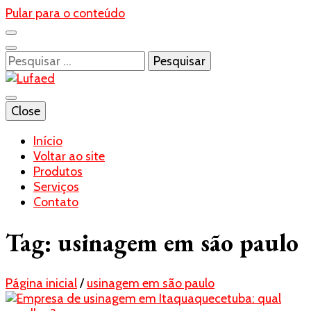
Pular para o conteúdo
Pesquisar
por:
Blog- Lufaed
Close
Lufaed
Início
Voltar ao site
Produtos
Serviços
Contato
Tag:
usinagem em são paulo
Página inicial
/
usinagem em são paulo