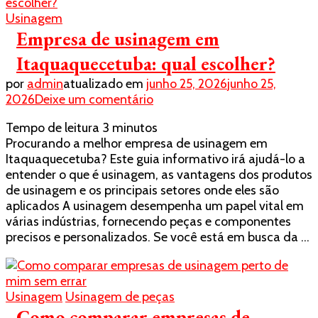
Usinagem
Empresa de usinagem em
Itaquaquecetuba: qual escolher?
por
admin
atualizado em
junho 25, 2026
junho 25,
em
2026
Deixe um comentário
Empresa
Tempo de leitura
3
minutos
de
Procurando a melhor empresa de usinagem em
usinagem
Itaquaquecetuba? Este guia informativo irá ajudá-lo a
em
entender o que é usinagem, as vantagens dos produtos
Itaquaquecetuba:
de usinagem e os principais setores onde eles são
qual
aplicados A usinagem desempenha um papel vital em
escolher?
várias indústrias, fornecendo peças e componentes
precisos e personalizados. Se você está em busca da …
Usinagem
Usinagem de peças
Como comparar empresas de