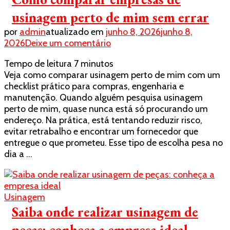
usinagem perto de mim sem errar
por
admin
atualizado em
junho 8, 2026
junho 8,
em
2026
Deixe um comentário
Como
Tempo de leitura
7
minutos
comparar
Veja como comparar usinagem perto de mim com um
empresas
checklist prático para compras, engenharia e
de
manutenção. Quando alguém pesquisa usinagem
usinagem
perto de mim, quase nunca está só procurando um
perto
endereço. Na prática, está tentando reduzir risco,
de
evitar retrabalho e encontrar um fornecedor que
mim
entregue o que prometeu. Esse tipo de escolha pesa no
sem
dia a …
errar
Usinagem
Saiba onde realizar usinagem de
peças: conheça a empresa ideal