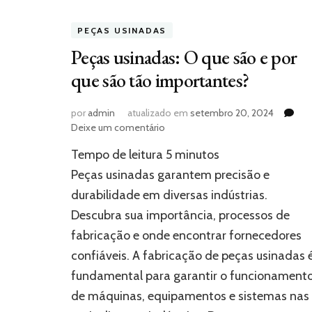
PEÇAS USINADAS
Peças usinadas: O que são e por
que são tão importantes?
por
admin
atualizado em
setembro 20, 2024
em
Deixe um comentário
Peças
Tempo de leitura
5
minutos
usinadas:
O
Peças usinadas garantem precisão e
que
durabilidade em diversas indústrias.
são
Descubra sua importância, processos de
e
por
fabricação e onde encontrar fornecedores
que
confiáveis. A fabricação de peças usinadas 
são
tão
fundamental para garantir o funcionament
importantes?
de máquinas, equipamentos e sistemas nas