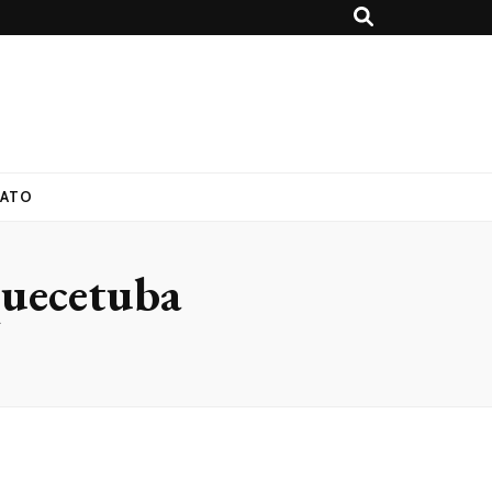
ATO
quecetuba