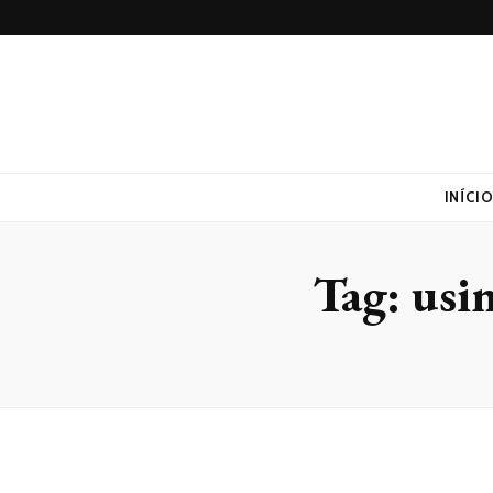
Lufaed
Blog- Lufaed
INÍCI
Tag:
usi