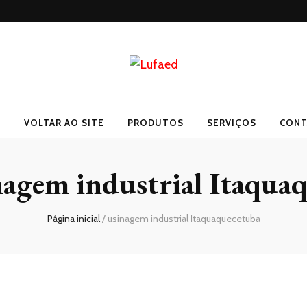
O
VOLTAR AO SITE
PRODUTOS
SERVIÇOS
CONT
nagem industrial Itaqua
Página inicial
/
usinagem industrial Itaquaquecetuba