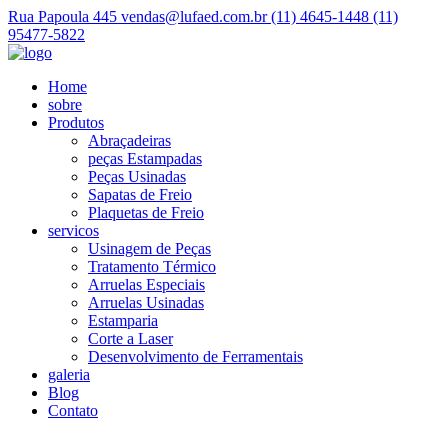
Rua Papoula 445
vendas@lufaed.com.br
(11) 4645-1448
(11)
95477-5822
Home
sobre
Produtos
Abraçadeiras
peças Estampadas
Peças Usinadas
Sapatas de Freio
Plaquetas de Freio
servicos
Usinagem de Peças
Tratamento Térmico
Arruelas Especiais
Arruelas Usinadas
Estamparia
Corte a Laser
Desenvolvimento de Ferramentais
galeria
Blog
Contato