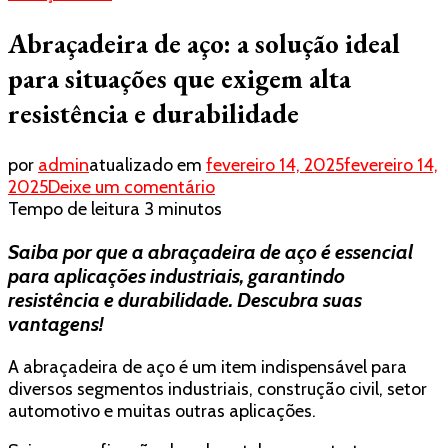
Abraçadeira de aço: a solução ideal
para situações que exigem alta
resistência e durabilidade
por
admin
atualizado em
fevereiro 14, 2025
fevereiro 14,
em
2025
Deixe um comentário
Abraçadeira
Tempo de leitura
3
minutos
de
Saiba por que a abraçadeira de aço é essencial
aço:
a
para aplicações industriais, garantindo
solução
resistência e durabilidade. Descubra suas
ideal
vantagens!
para
situações
A abraçadeira de aço é um item indispensável para
que
diversos segmentos industriais, construção civil, setor
exigem
automotivo e muitas outras aplicações.
alta