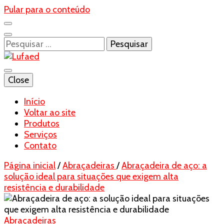
Pular para o conteúdo
Pesquisar
por:
Blog- Lufaed
Close
Lufaed
Início
Voltar ao site
Produtos
Serviços
Contato
Página inicial
/
Abraçadeiras
/
Abraçadeira de aço: a
solução ideal para situações que exigem alta
resistência e durabilidade
Abraçadeiras