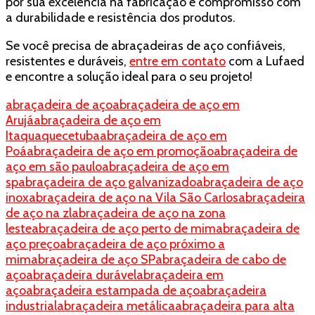
por sua excelência na fabricação e compromisso com
a durabilidade e resistência dos produtos.
Se você precisa de abraçadeiras de aço confiáveis,
resistentes e duráveis,
entre em contato
com a Lufaed
e encontre a solução ideal para o seu projeto!
abraçadeira de aço
abraçadeira de aço em
Arujá
abraçadeira de aço em
Itaquaquecetuba
abraçadeira de aço em
Poá
abraçadeira de aço em promoção
abraçadeira de
aço em são paulo
abraçadeira de aço em
sp
abraçadeira de aço galvanizado
abraçadeira de aço
inox
abraçadeira de aço na Vila São Carlos
abraçadeira
de aço na zl
abraçadeira de aço na zona
leste
abraçadeira de aço perto de mim
abraçadeira de
aço preço
abraçadeira de aço próximo a
mim
abraçadeira de aço SP
abraçadeira de cabo de
aço
abraçadeira durável
abraçadeira em
aço
abraçadeira estampada de aço
abraçadeira
industrial
abraçadeira metálica
abraçadeira para alta