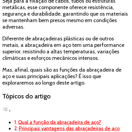
resistência
Seja para a fixação de cabos, tubos ou estruturas
e
metálicas, esse componente oferece resistência,
durabilidade
segurança e durabilidade, garantindo que os materiais
se mantenham bem presos mesmo em condições
adversas.
Diferente de abraçadeiras plásticas ou de outros
metais, a abraçadeira em aço tem uma performance
superior, resistindo a altas temperaturas, variações
climáticas e esforços mecânicos intensos.
Mas, afinal, quais são as funções da abraçadeira de
aço e suas principais aplicações? É isso que
exploraremos ao longo deste artigo.
Tópicos do artigo
Qual a função da abraçadeira de aço?
Principais vantagens das abraçadeiras de aço