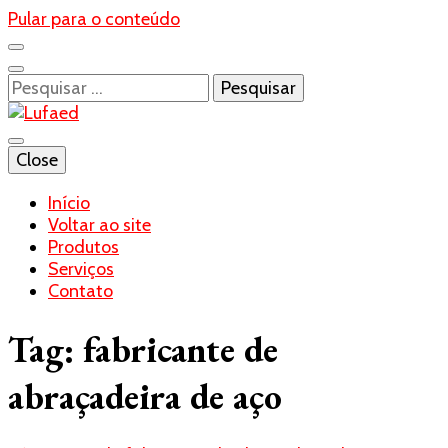
Pular para o conteúdo
Pesquisar
por:
Blog- Lufaed
Close
Lufaed
Início
Voltar ao site
Produtos
Serviços
Contato
Tag:
fabricante de
abraçadeira de aço