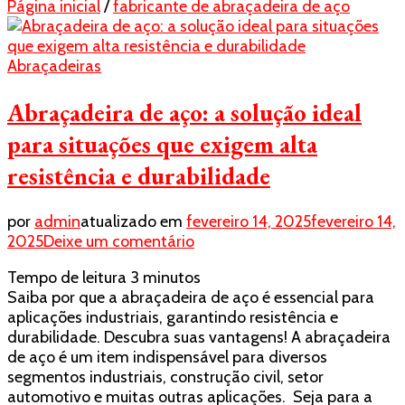
Página inicial
/
fabricante de abraçadeira de aço
Abraçadeiras
Abraçadeira de aço: a solução ideal
para situações que exigem alta
resistência e durabilidade
por
admin
atualizado em
fevereiro 14, 2025
fevereiro 14,
em
2025
Deixe um comentário
Abraçadeira
Tempo de leitura
3
minutos
de
Saiba por que a abraçadeira de aço é essencial para
aço:
aplicações industriais, garantindo resistência e
a
durabilidade. Descubra suas vantagens! A abraçadeira
solução
de aço é um item indispensável para diversos
ideal
segmentos industriais, construção civil, setor
para
automotivo e muitas outras aplicações. Seja para a
situações