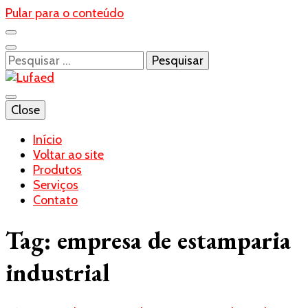
Pular para o conteúdo
Pesquisar
por:
Blog- Lufaed
Close
Lufaed
Início
Voltar ao site
Produtos
Serviços
Contato
Tag:
empresa de estamparia
industrial