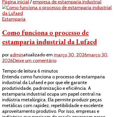
Página inicial
/
empresa de estamparia industrial
Estamparia
Como funciona o processo de
estamparia industrial da Lufaed
por
admin
atualizado em
março 30, 2026
março 30,
em
2026
Deixe um comentário
Como
Tempo de leitura
6
minutos
funciona
Entenda como funciona o processo de estamparia
o
industrial da Lufaed e por que ele garante
processo
produtividade, padronização e eficiência. A
de
estamparia industrial ocupa um papel central na
estamparia
indústria metalúrgica. Ela permite produzir peças
industrial
metálicas com rapidez, repetibilidade e excelente
da
aproveitamento produtivo. Por isso, empresas e
Lufaed