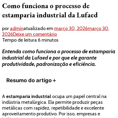
Como funciona o processo de
estamparia industrial da Lufaed
por
admin
atualizado em
março 30, 2026
março 30,
em
2026
Deixe um comentário
Como
Tempo de leitura
6
minutos
funciona
Entenda como funciona o processo de estamparia
o
processo
industrial da Lufaed e por que ele garante
de
produtividade, padronização e eficiência.
estamparia
industrial
Resumo do artigo
＋
da
Lufaed
A
estamparia industrial
ocupa um papel central na
indústria metalúrgica. Ela permite produzir peças
metálicas com rapidez, repetibilidade e excelente
aproveitamento produtivo. Por isso, empresas e