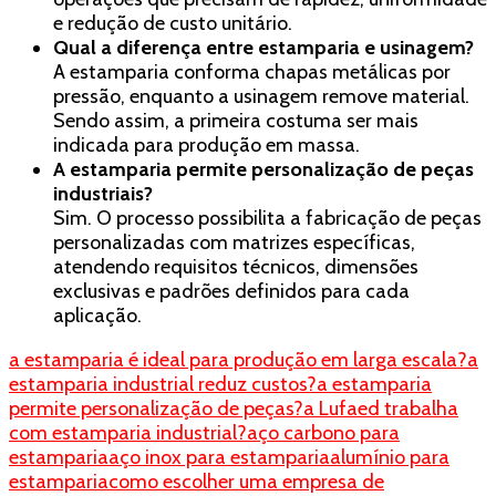
e redução de custo unitário.
Qual a diferença entre estamparia e usinagem?
A estamparia conforma chapas metálicas por
pressão, enquanto a usinagem remove material.
Sendo assim, a primeira costuma ser mais
indicada para produção em massa.
A estamparia permite personalização de peças
industriais?
Sim. O processo possibilita a fabricação de peças
personalizadas com matrizes específicas,
atendendo requisitos técnicos, dimensões
exclusivas e padrões definidos para cada
aplicação.
a estamparia é ideal para produção em larga escala?
a
estamparia industrial reduz custos?
a estamparia
permite personalização de peças?
a Lufaed trabalha
com estamparia industrial?
aço carbono para
estamparia
aço inox para estamparia
alumínio para
estamparia
como escolher uma empresa de