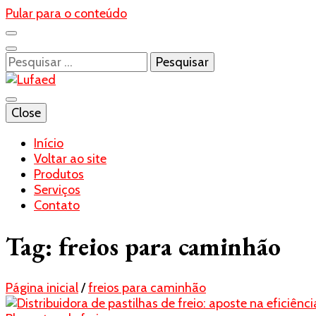
Pular para o conteúdo
Pesquisar
por:
Blog- Lufaed
Close
Lufaed
Início
Voltar ao site
Produtos
Serviços
Contato
Tag:
freios para caminhão
Página inicial
/
freios para caminhão