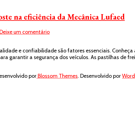
oste na eficiência da Mecânica Lufaed
em
Deixe um comentário
Distribuidora
de
qualidade e confiabilidade são fatores essenciais. Conhe
pastilhas
l para garantir a segurança dos veículos. As pastilhas de
de
freio:
aposte
senvolvido por
Blossom Themes
. Desenvolvido por
Word
na
eficiência
da
Mecânica
Lufaed