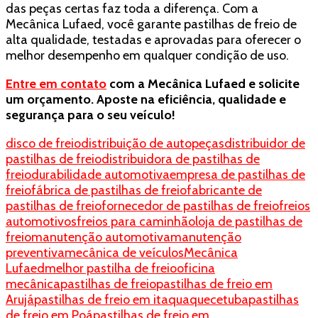
das peças certas faz toda a diferença. Com a
Mecânica Lufaed, você garante pastilhas de freio de
alta qualidade, testadas e aprovadas para oferecer o
melhor desempenho em qualquer condição de uso.
Entre em contato
com a Mecânica Lufaed e solicite
um orçamento. Aposte na eficiência, qualidade e
segurança para o seu veículo!
disco de freio
distribuição de autopeças
distribuidor de
pastilhas de freio
distribuidora de pastilhas de
freio
durabilidade automotiva
empresa de pastilhas de
freio
fábrica de pastilhas de freio
fabricante de
pastilhas de freio
fornecedor de pastilhas de freio
freios
automotivos
freios para caminhão
loja de pastilhas de
freio
manutenção automotiva
manutenção
preventiva
mecânica de veículos
Mecânica
Lufaed
melhor pastilha de freio
oficina
mecânica
pastilhas de freio
pastilhas de freio em
Arujá
pastilhas de freio em itaquaquecetuba
pastilhas
de freio em Poá
pastilhas de freio em