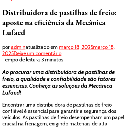
Distribuidora de pastilhas de freio:
aposte na eficiência da Mecânica
Lufaed
por
admin
atualizado em
março 18, 2025
março 18,
em
2025
Deixe um comentário
Distribuidora
Tempo de leitura
3
minutos
de
Ao procurar uma distribuidora de pastilhas de
pastilhas
de
freio, a qualidade e confiabilidade são fatores
freio:
essenciais. Conheça as soluções da Mecânica
aposte
Lufaed!
na
eficiência
Encontrar uma distribuidora de pastilhas de freio
da
confiável é essencial para garantir a segurança dos
Mecânica
veículos. As pastilhas de freio desempenham um papel
Lufaed
crucial na frenagem, exigindo materiais de alta