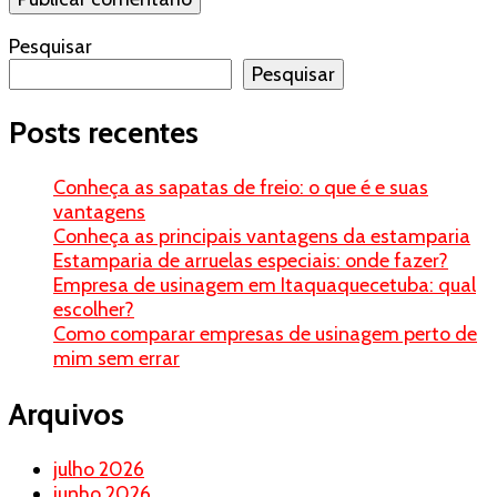
Pesquisar
Pesquisar
Posts recentes
Conheça as sapatas de freio: o que é e suas
vantagens
Conheça as principais vantagens da estamparia
Estamparia de arruelas especiais: onde fazer?
Empresa de usinagem em Itaquaquecetuba: qual
escolher?
Como comparar empresas de usinagem perto de
mim sem errar
Arquivos
julho 2026
junho 2026