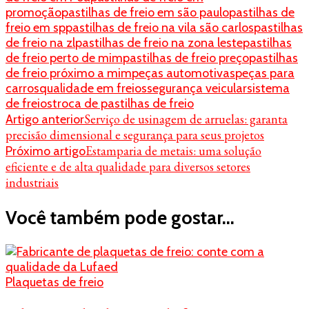
promoção
pastilhas de freio em são paulo
pastilhas de
freio em sp
pastilhas de freio na vila são carlos
pastilhas
de freio na zl
pastilhas de freio na zona leste
pastilhas
de freio perto de mim
pastilhas de freio preço
pastilhas
de freio próximo a mim
peças automotivas
peças para
carros
qualidade em freios
segurança veicular
sistema
de freios
troca de pastilhas de freio
Navegação
Serviço de usinagem de arruelas: garanta
Artigo anterior
precisão dimensional e segurança para seus projetos
de
Estamparia de metais: uma solução
Próximo artigo
post
eficiente e de alta qualidade para diversos setores
industriais
Você também pode gostar...
Plaquetas de freio