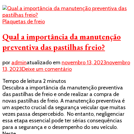
Lufaed
Plaquetas de freio
Qual a importância da manutenção
preventiva das pastilhas freio?
por
admin
atualizado em
novembro 13, 2023
novembro
em
13, 2023
Deixe um comentário
Qual
Tempo de leitura
2
minutos
a
Descubra a importância da manutenção preventiva
importância
das pastilhas de freio e onde realizar a compra de
da
novas pastilhas de freio. A manutenção preventiva é
manutenção
um aspecto crucial da segurança veicular que muitas
preventiva
vezes passa despercebido. No entanto, negligenciar
das
essa etapa essencial pode ter sérias consequências
pastilhas
para a segurança e o desempenho do seu veículo.
freio?
Neste …