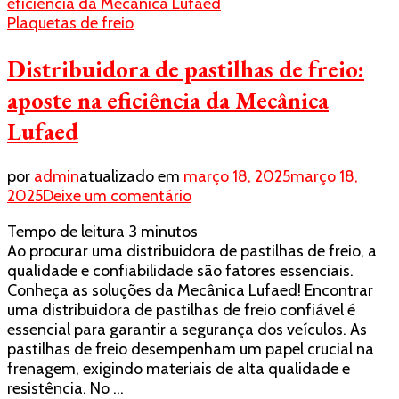
Plaquetas de freio
Distribuidora de pastilhas de freio:
aposte na eficiência da Mecânica
Lufaed
por
admin
atualizado em
março 18, 2025
março 18,
em
2025
Deixe um comentário
Distribuidora
Tempo de leitura
3
minutos
de
Ao procurar uma distribuidora de pastilhas de freio, a
pastilhas
qualidade e confiabilidade são fatores essenciais.
de
Conheça as soluções da Mecânica Lufaed! Encontrar
freio:
uma distribuidora de pastilhas de freio confiável é
aposte
essencial para garantir a segurança dos veículos. As
na
pastilhas de freio desempenham um papel crucial na
eficiência
frenagem, exigindo materiais de alta qualidade e
da
resistência. No …
Mecânica