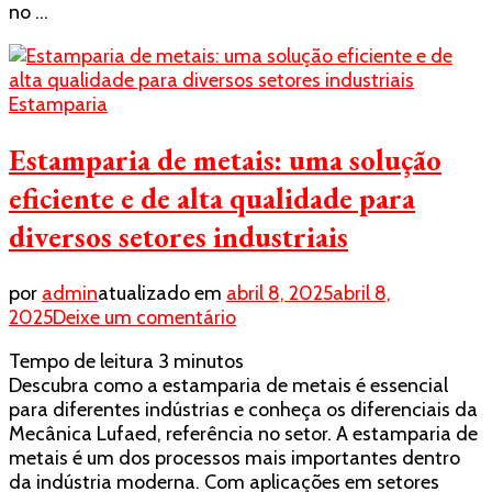
no …
São
Paulo
Estamparia
Estamparia de metais: uma solução
eficiente e de alta qualidade para
diversos setores industriais
por
admin
atualizado em
abril 8, 2025
abril 8,
em
2025
Deixe um comentário
Estamparia
Tempo de leitura
3
minutos
de
Descubra como a estamparia de metais é essencial
metais:
para diferentes indústrias e conheça os diferenciais da
uma
Mecânica Lufaed, referência no setor. A estamparia de
solução
metais é um dos processos mais importantes dentro
eficiente
da indústria moderna. Com aplicações em setores
e