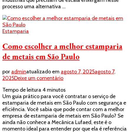
indústrias que precisam de escala enxergam nesse
processo uma alternativa …
Estamparia
Como escolher a melhor estamparia
de metais em São Paulo
por
admin
atualizado em
agosto 7, 2025
agosto 7,
em
2025
Deixe um comentário
Como
Tempo de leitura
4
minutos
escolher
Um guia prático para você contratar o serviço de
a
estamparia de metais em São Paulo com segurança e
melhor
eficiência. Você sabia que pode contar com a melhor
estamparia
empresa de estamparia de metais em São Paulo? Se
de
ainda não conhece a Mecânica Lufaed, este é o
metais
momento ideal para entender por que ela é referência
em