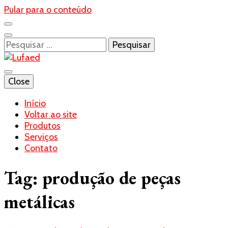
Pular para o conteúdo
Pesquisar
por:
Blog- Lufaed
Close
Lufaed
Início
Voltar ao site
Produtos
Serviços
Contato
Tag:
produção de peças
metálicas