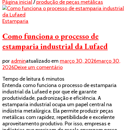
Página inicial
/
produção de peças metálicas
Estamparia
Como funciona o processo de
estamparia industrial da Lufaed
por
admin
atualizado em
março 30, 2026
março 30,
em
2026
Deixe um comentário
Como
Tempo de leitura
6
minutos
funciona
Entenda como funciona o processo de estamparia
o
industrial da Lufaed e por que ele garante
processo
produtividade, padronização e eficiência. A
de
estamparia industrial ocupa um papel central na
estamparia
indústria metalúrgica. Ela permite produzir peças
industrial
metálicas com rapidez, repetibilidade e excelente
da
aproveitamento produtivo. Por isso, empresas e
Lufaed